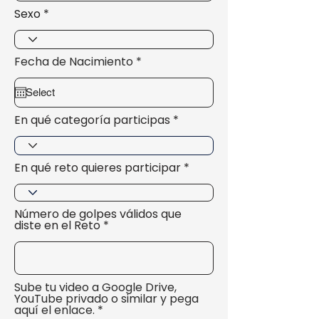
Sexo
r
Fecha de Nacimiento
*
e
q
u
i
r
En qué categoría participas
e
d
En qué reto quieres participar
Número de golpes válidos que
diste en el Reto
Sube tu video a Google Drive,
YouTube privado o similar y pega
aquí el enlace.